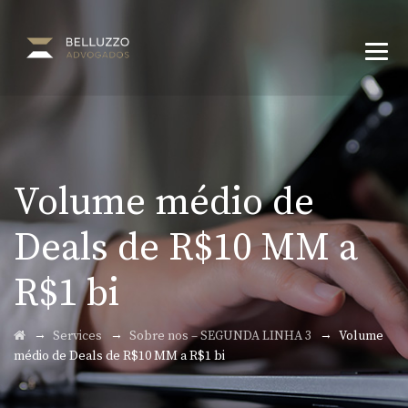
Volume médio de
Deals de R$10 MM a
R$1 bi
→
→
→
Services
Sobre nos – SEGUNDA LINHA 3
Volume
médio de Deals de R$10 MM a R$1 bi