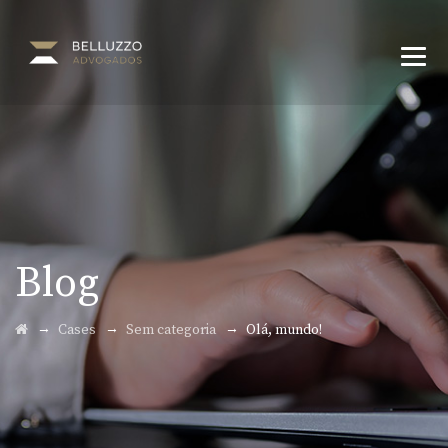
Blog
→
→
→
Cases
Sem categoria
Olá, mundo!